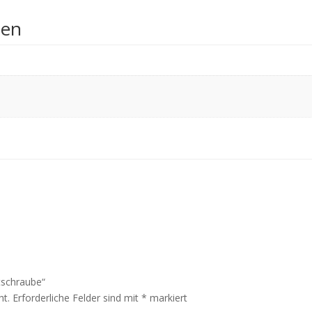
nen
tschraube“
ht.
Erforderliche Felder sind mit
*
markiert