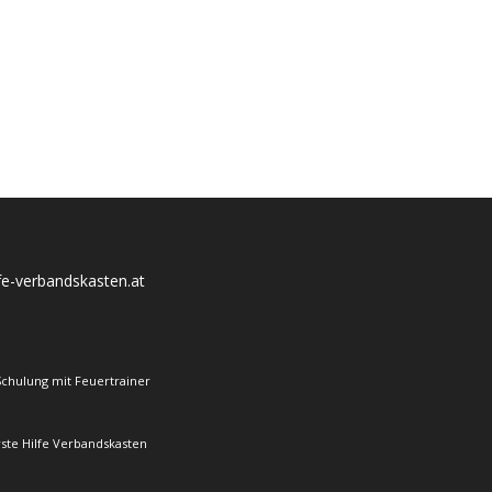
lfe-verbandskasten.at
Schulung mit Feuertrainer
rste Hilfe Verbandskasten