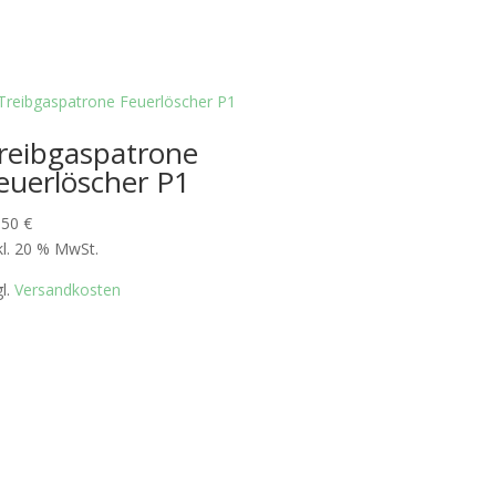
reibgaspatrone
euerlöscher P1
,50
€
kl. 20 % MwSt.
gl.
Versandkosten