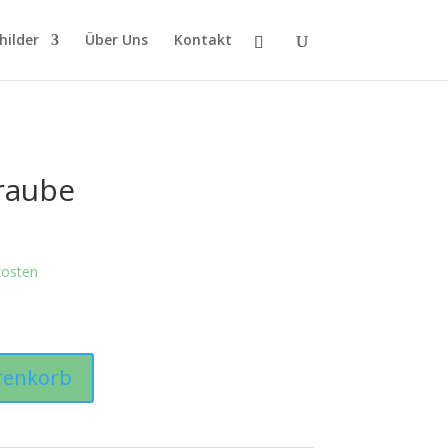
hilder
Über Uns
Kontakt
raube
kosten
renkorb