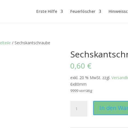
Erste Hilfe
Feuerlöscher
Hinweissc
lteile
/ Sechskantschraube
Sechskantsch
0,60
€
exkl. 20 % MwSt.
zzgl.
Versand
6x80mm
9999 vorrätig
Sechskantschraube
In den Wa
Menge