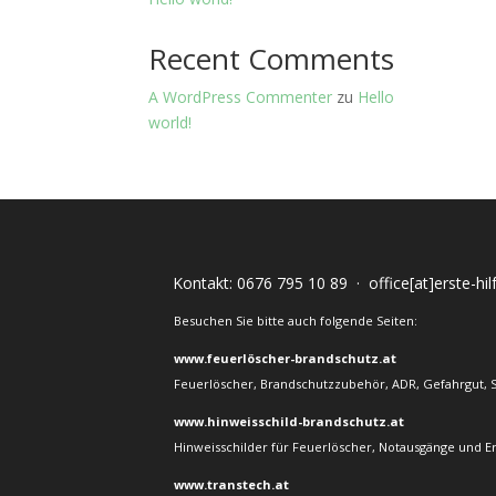
Recent Comments
A WordPress Commenter
zu
Hello
world!
Kontakt:
0676 795 10 89
·
office[at]erste-hi
Besuchen Sie bitte auch folgende Seiten:
www.feuerlöscher-brandschutz.at
Feuerlöscher, Brandschutzzubehör, ADR, Gefahrgut, 
www.hinweisschild-brandschutz.at
Hinweisschilder für Feuerlöscher, Notausgänge und E
www.transtech.at