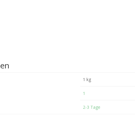
nen
1 kg
1
2-3 Tage