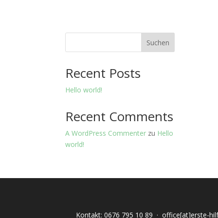
Suchen
Recent Posts
Hello world!
Recent Comments
A WordPress Commenter
zu
Hello
world!
Kontakt:
0676 795 10 89
·
office[at]erste-hi