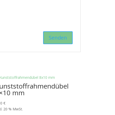
unststoffrahmendübel
×10 mm
50
€
kl. 20 % MwSt.