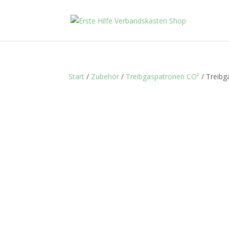
Start
/
Zubehör
/
Treibgaspatronen CO²
/ Treibg