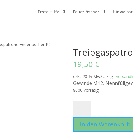
Erste Hilfe
Feuerlöscher
Hinweissc
aspatrone Feuerlöscher P2
Treibgaspatro
19,50
€
exkl. 20 % MwSt.
zzgl.
Versand
Gewinde M12, Nennfüllgew
8000 vorrätig
Treibgaspatrone
Feuerlöscher
P2
In den Warenkorb
Menge