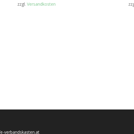
zzgl.
Versandkosten
zz
lfe-verbandskasten.at