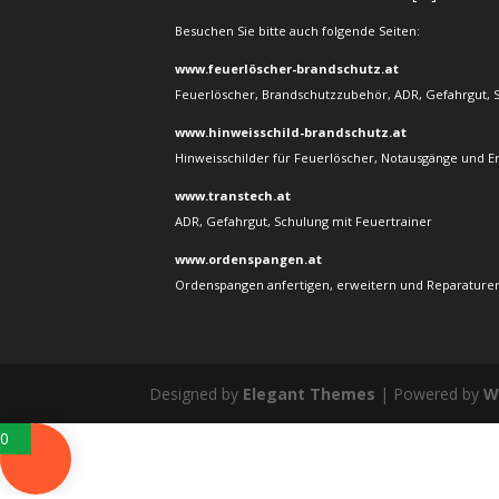
Besuchen Sie bitte auch folgende Seiten:
www.feuerlöscher-brandschutz.at
Feuerlöscher, Brandschutzzubehör, ADR, Gefahrgut, 
www.hinweisschild-brandschutz.at
Hinweisschilder für Feuerlöscher, Notausgänge und E
www.transtech.at
ADR, Gefahrgut, Schulung mit Feuertrainer
www.ordenspangen.at
Ordenspangen anfertigen, erweitern und Reparaturen
Designed by
Elegant Themes
| Powered by
W
0