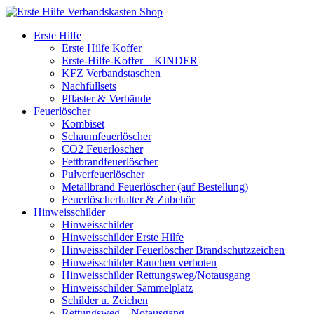
Erste Hilfe
Erste Hilfe Koffer
Erste-Hilfe-Koffer – KINDER
KFZ Verbandstaschen
Nachfüllsets
Pflaster & Verbände
Feuerlöscher
Kombiset
Schaumfeuerlöscher
CO2 Feuerlöscher
Fettbrandfeuerlöscher
Pulverfeuerlöscher
Metallbrand Feuerlöscher (auf Bestellung)
Feuerlöscherhalter & Zubehör
Hinweisschilder
Hinweisschilder
Hinweisschilder Erste Hilfe
Hinweisschilder Feuerlöscher Brandschutzzeichen
Hinweisschilder Rauchen verboten
Hinweisschilder Rettungsweg/Notausgang
Hinweisschilder Sammelplatz
Schilder u. Zeichen
Rettungsweg – Notausgang