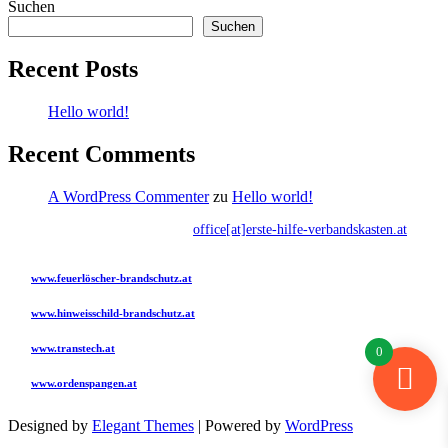
Suchen
Suchen
Recent Posts
Hello world!
Recent Comments
A WordPress Commenter
zu
Hello world!
Kontakt:
0676 795 10 89
·
office[at]erste-hilfe-verbandskasten.at
Besuchen Sie bitte auch folgende Seiten:
www.feuerlöscher-brandschutz.at
Feuerlöscher, Brandschutzzubehör, ADR, Gefahrgut, Schulung mit Feuertrainer
www.hinweisschild-brandschutz.at
Hinweisschilder für Feuerlöscher, Notausgänge und Erste Hilfe Verbandskasten
www.transtech.at
0
ADR, Gefahrgut, Schulung mit Feuertrainer
www.ordenspangen.at
Ordenspangen anfertigen, erweitern und Reparaturen, Miniaturen und Dreiecke
Designed by
Elegant Themes
| Powered by
WordPress