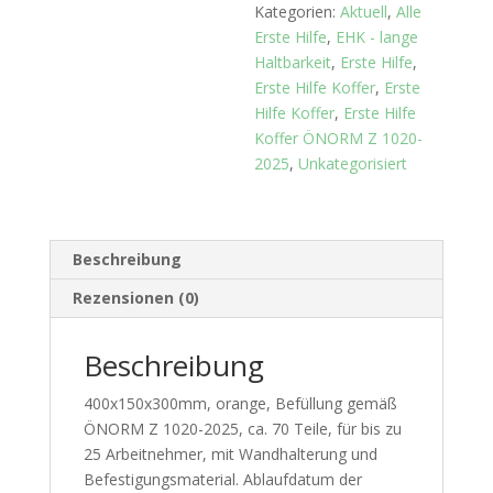
2025
Kategorien:
Aktuell
,
Alle
-
Erste Hilfe
,
EHK - lange
Sterilteile
Haltbarkeit
,
Erste Hilfe
,
2045
Erste Hilfe Koffer
,
Erste
Menge
Hilfe Koffer
,
Erste Hilfe
Koffer ÖNORM Z 1020-
2025
,
Unkategorisiert
Beschreibung
Rezensionen (0)
Beschreibung
400x150x300mm, orange, Befüllung gemäß
ÖNORM Z 1020-2025, ca. 70 Teile, für bis zu
25 Arbeitnehmer, mit Wandhalterung und
Befestigungsmaterial. Ablaufdatum der