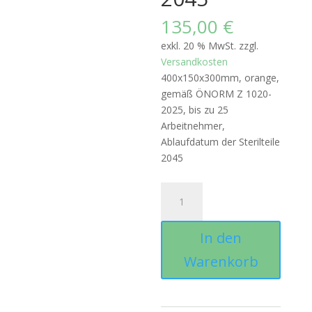
135,00
€
exkl. 20 % MwSt.
zzgl.
Versandkosten
400x150x300mm, orange,
gemäß ÖNORM Z 1020-
2025, bis zu 25
Arbeitnehmer,
Ablaufdatum der Sterilteile
2045
Erste
Hilfe
Koffer
In den
Größe
3
Warenkorb
orange
ÖNORM
Z1020-