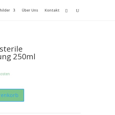
hilder
Über Uns
Kontakt
sterile
ung 250ml
kosten
renkorb