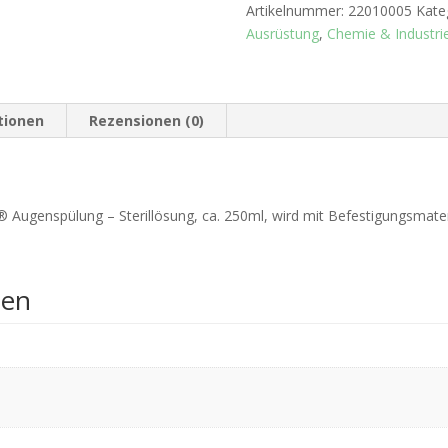
250ml
Artikelnummer:
22010005
Kate
Menge
Ausrüstung
,
Chemie & Industri
tionen
Rezensionen (0)
 Augenspülung – Sterillösung, ca. 250ml, wird mit Befestigungsmateri
nen