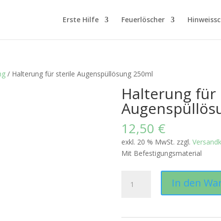
Erste Hilfe
Feuerlöscher
Hinweissc
ng
/ Halterung für sterile Augenspüllösung 250ml
Halterung für 
Augenspüllös
12,50
€
exkl. 20 % MwSt.
zzgl.
Versand
Mit Befestigungsmaterial
Halterung
In den Wa
für
sterile
Augenspüllösung