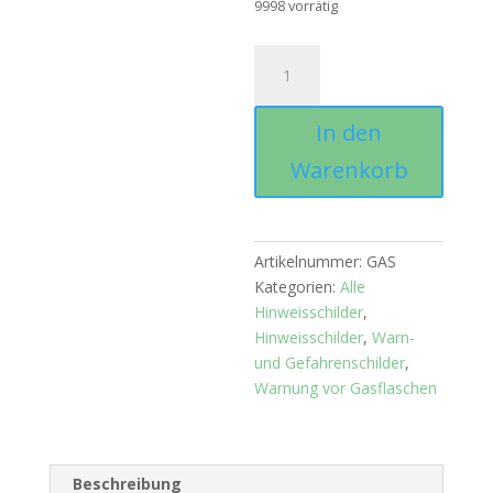
9998 vorrätig
Hinweisschild
Warnung
vor
In den
Gasflaschen
Menge
Warenkorb
Artikelnummer:
GAS
Kategorien:
Alle
Hinweisschilder
,
Hinweisschilder
,
Warn-
und Gefahrenschilder
,
Warnung vor Gasflaschen
Beschreibung