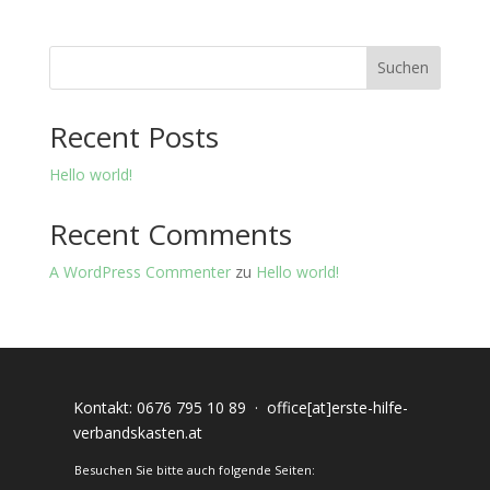
Suchen
Recent Posts
Hello world!
Recent Comments
A WordPress Commenter
zu
Hello world!
Kontakt:
0676 795 10 89
·
office[at]erste-hilfe-
verbandskasten.at
Besuchen Sie bitte auch folgende Seiten: