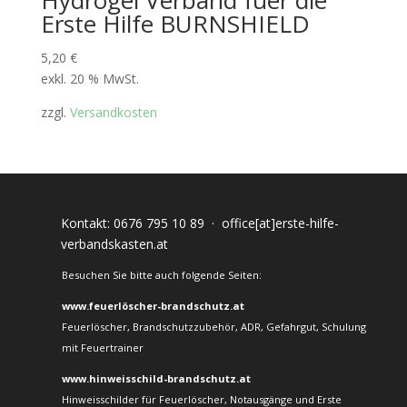
Hydrogel Verband fuer die
Erste Hilfe BURNSHIELD
5,20
€
exkl. 20 % MwSt.
zzgl.
Versandkosten
Kontakt:
0676 795 10 89
·
office[at]erste-hilfe-
verbandskasten.at
Besuchen Sie bitte auch folgende Seiten:
www.feuerlöscher-brandschutz.at
Feuerlöscher, Brandschutzzubehör, ADR, Gefahrgut, Schulung
mit Feuertrainer
www.hinweisschild-brandschutz.at
Hinweisschilder für Feuerlöscher, Notausgänge und Erste