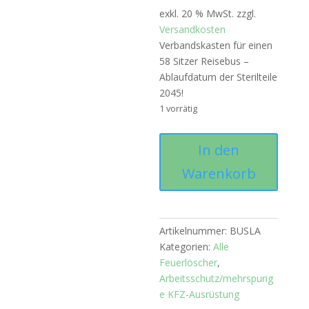
exkl. 20 % MwSt.
zzgl.
Versandkosten
Verbandskasten für einen
58 Sitzer Reisebus –
Ablaufdatum der Sterilteile
2045!
1 vorrätig
KFZ
In den
Ausstattung
Warenkorb
für
Reisebusse
lange
Haltbarkeit
Artikelnummer:
BUSLA
Menge
Kategorien:
Alle
Feuerlöscher
,
Arbeitsschutz/mehrspurig
e KFZ-Ausrüstung