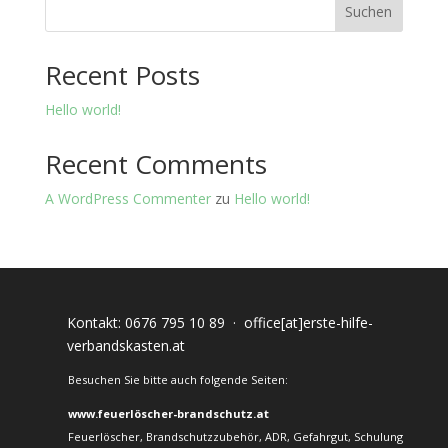
Suchen
Recent Posts
Hello world!
Recent Comments
A WordPress Commenter
zu
Hello world!
Kontakt:
0676 795 10 89
·
office[at]erste-hilfe-
verbandskasten.at
Besuchen Sie bitte auch folgende Seiten:
www.feuerlöscher-brandschutz.at
Feuerlöscher, Brandschutzzubehör, ADR, Gefahrgut, Schulung