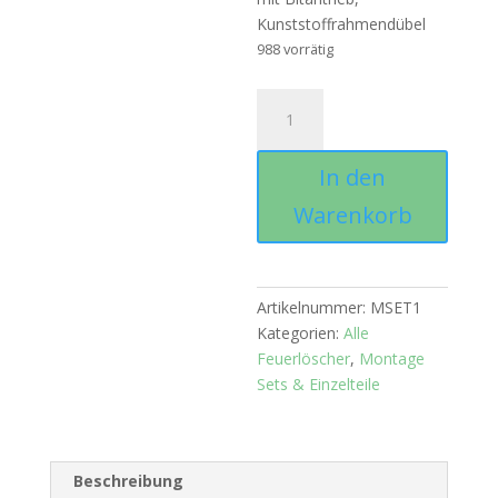
Kunststoffrahmendübel
988 vorrätig
Montage
Set
"Standard"
In den
Menge
Warenkorb
Artikelnummer:
MSET1
Kategorien:
Alle
Feuerlöscher
,
Montage
Sets & Einzelteile
Beschreibung