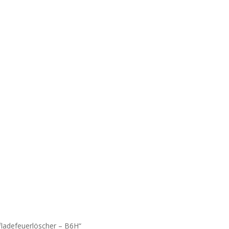
ufladefeuerlöscher – B6H“