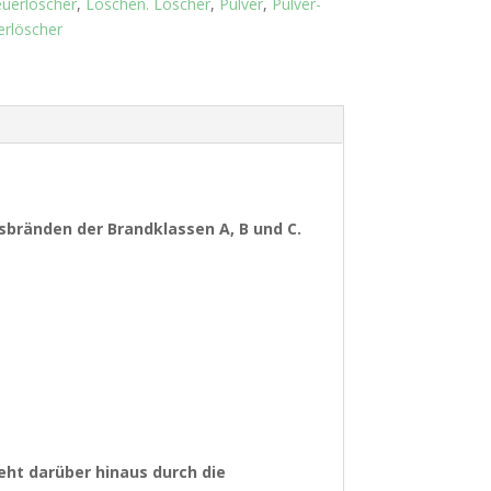
uerlöscher
,
Löschen. Löscher
,
Pulver
,
Pulver-
erlöscher
sbränden der Brandklassen A, B und C.
eht darüber hinaus durch die