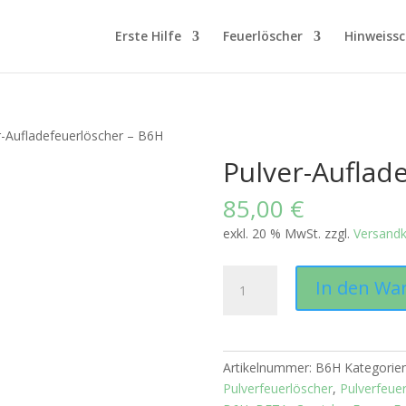
Erste Hilfe
Feuerlöscher
Hinweissc
r-Aufladefeuerlöscher – B6H
Pulver-Auflad
85,00
€
exkl. 20 % MwSt.
zzgl.
Versand
Pulver-
In den Wa
Aufladefeuerlöscher
–
B6H
Menge
Artikelnummer:
B6H
Kategorie
Pulverfeuerlöscher
,
Pulverfeue