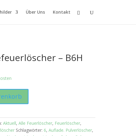
hilder
Über Uns
Kontakt
efeuerlöscher – B6H
kosten
renkorb
n:
Aktuell
,
Alle Feuerlöscher
,
Feuerlöscher
,
rlöscher
Schlagwörter:
6
,
Auflade. Pulverlöscher
,