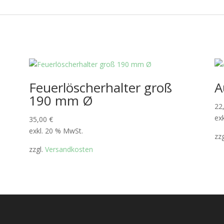
Feuerlöscherhalter groß
A
190 mm Ø
22
ex
35,00
€
exkl. 20 % MwSt.
zz
zzgl.
Versandkosten