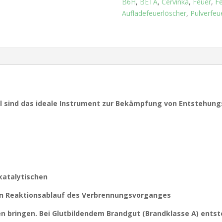
B6H
,
BETA
,
Cervinka
,
Feuer
,
Fe
Aufladefeuerlöscher
,
Pulverfeu
el sind das ideale Instrument zur Bekämpfung von Entstehung
katalytischen
 den Reaktionsablauf des Verbrennungsvorganges
en bringen. Bei Glutbildendem Brandgut (Brandklasse A) entst