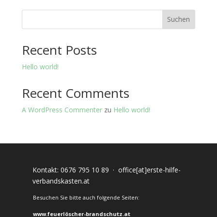
Suchen
Recent Posts
Hello world!
Recent Comments
A WordPress Commenter
zu
Hello world!
Kontakt:
0676 795 10 89
·
office[at]erste-hilfe-
verbandskasten.at
Besuchen Sie bitte auch folgende Seiten:
www.feuerlöscher-brandschutz.at