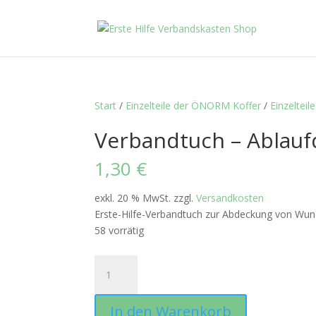
Start
/
Einzelteile der ÖNORM Koffer
/
Einzelteile
Verbandtuch – Ablau
1,30
€
exkl. 20 % MwSt.
zzgl.
Versandkosten
Erste-Hilfe-Verbandtuch zur Abdeckung von Wu
58 vorrätig
Verbandtuch
-
Ablaufdatum
In den Warenkorb
2045