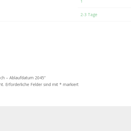
1
2-3 Tage
tuch – Ablaufdatum 2045“
ht.
Erforderliche Felder sind mit
*
markiert