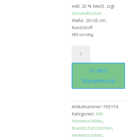
exkl. 20 % MwSt.
zzgl.
Versandkosten
Maße: 20×20 cm,
Kunststoff
983 vorrätig
Fahnenschild
"Feuerlöscher",
Kunststoffplatte
In den
Menge
Warenkorb
Artikelnummer:
F001FA
Kategorien:
Alle
Hinweisschilder
,
Brandschutzzeichen
,
Hinweisschilder
,