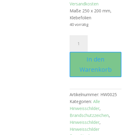
Versandkosten
Maße 250 x 200 mm,
Klebefolien
40 vorrätig
Hinweisschild
"CO2
Löscher+Löschvorgang"
In den
Menge
Warenkorb
Artikelnummer:
HW0025
Kategorien:
Alle
Hinweisschilder
,
Brandschutzzeichen
,
Hinweisschilder
,
Hinweisschilder