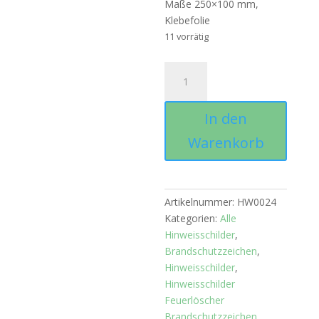
Maße 250×100 mm,
Klebefolie
11 vorrätig
Hinweisschild
"CO2
Löschvorgang"
In den
Menge
Warenkorb
Artikelnummer:
HW0024
Kategorien:
Alle
Hinweisschilder
,
Brandschutzzeichen
,
Hinweisschilder
,
Hinweisschilder
Feuerlöscher
Brandschutzzeichen
,