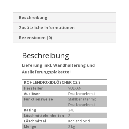
Beschreibung
Zusätzliche Informationen
Rezensionen (0)
Beschreibung
Lieferung inkl. Wandhalterung und
Auslieferungsplakette!
KOHLENDIOXIDLÖSCHER C2 S
Hersteller
VULKAN
Auslöser
Druckhebelventil
Funktionsweise
Stahlbehälter mit
Druckhebelventil
Rating
34B
Löschmitteleinheiten
2
Löschmittel
Kohlendioxid
Menge
2 kg