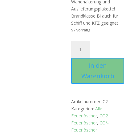
Wandhalterung und
Auslieferungsplakette!
Brandklasse B! auch für
Schiff und KFZ geeignet
97 vorrätig
Kohlendioxidlöscher
2
kg
In den
Vulkan
-
Warenkorb
C2
S
Menge
Artikelnummer:
C2
Kategorien:
Alle
Feuerlöscher
,
CO2
Feuerlöscher
,
CO²-
Feuerlöscher