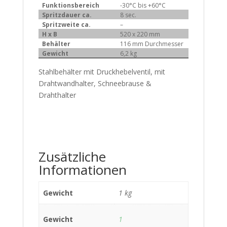
Funktionsbereich
-30°C bis +60°C
Spritzdauer ca.
8 sec.
Spritzweite ca.
–
H x B
520 x 220 mm
Behälter
116 mm Durchmesser
Gewicht
6,2 kg
Stahlbehälter mit Druckhebelventil, mit
Drahtwandhalter, Schneebrause &
Drahthalter
Zusätzliche
Informationen
Gewicht
1 kg
Gewicht
1