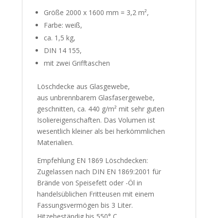
Größe 2000 x 1600 mm = 3,2 m²,
Farbe: weiß,
ca. 1,5 kg,
DIN 14 155,
mit zwei Grifftaschen
Löschdecke aus Glasgewebe,
aus unbrennbarem Glasfasergewebe,
geschnitten, ca. 440 g/m² mit sehr guten
Isoliereigenschaften. Das Volumen ist
wesentlich kleiner als bei herkömmlichen
Materialien.
Empfehlung EN 1869 Löschdecken:
Zugelassen nach DIN EN 1869:2001 für
Brände von Speisefett oder -Öl in
handelsüblichen Fritteusen mit einem
Fassungsvermögen bis 3 Liter.
Hitzebeständig bis 550° C.