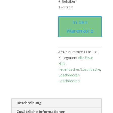
+ Behälter
1 vorrätig
Löschdecke
In den
im
Warenkorb
Löschdeckenbehälter
Menge
Artikelnummer:
LDBLD1
Kategorien:
Alle Erste
Hilfe
,
Feuerlöscher/Löschdecke
,
Löschdecken
,
Löschdecken
Beschreibung
Zusätzliche Informationen