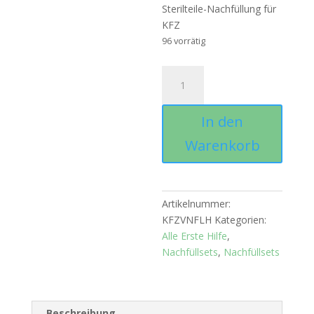
Sterilteile-Nachfüllung für
KFZ
96 vorrätig
Sterilteile-
Nachfüllung
für
In den
KFZ
-
Warenkorb
Sterilteile
Ablauf
2045
Menge
Artikelnummer:
KFZVNFLH
Kategorien:
Alle Erste Hilfe
,
Nachfüllsets
,
Nachfüllsets
Beschreibung