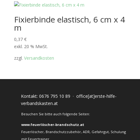
Fixierbinde elastisch, 6 cm x 4
m
0,37
€
exkl. 20 % MwSt.
zzgl.
Versandkosten
Kontakt:
0676 795 10 89
·
office[at]erste-hilfe-
verbandskasten.at
Besuchen Sie bitte auch folgende Seiten:
www.feuerlöscher-brandschutz.at
Feuerlöscher, Brandschutzzubehör, ADR, Gefahrgut, Schulung
mit Feuertrainer