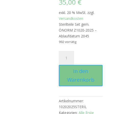
35,00
€
exkl. 20 % MwSt.
zzgl.
Versandkosten
Sterilteile Set gem.
ÖNORM Z1020-2025 –
Ablaufdatum 2045
992 vorrätig
Sterilteile
Set
gem.
In den
ÖNORM
Z1020-
Warenkorb
2025
-
Ablaufdatum
2045
Artikelnummer:
Menge
10202025STERIL
Kategorien:
Alle Erste