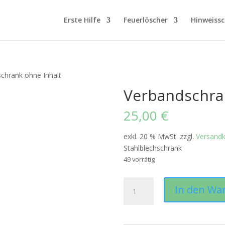
Erste Hilfe
Feuerlöscher
Hinweissc
chrank ohne Inhalt
Verbandschra
25,00
€
exkl. 20 % MwSt.
zzgl.
Versand
Stahlblechschrank
49 vorrätig
Verbandschrank
In den Wa
ohne
Inhalt
Menge