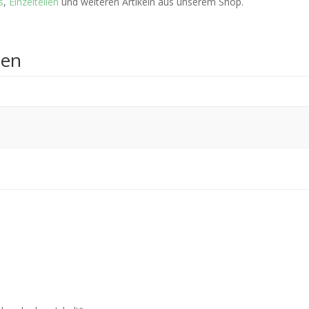
s
,
Einzelteilen
und
weiteren Artikeln aus unserem Shop.
nen