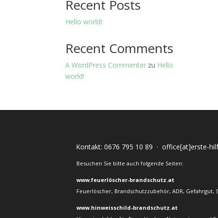
Recent Posts
Hello world!
Recent Comments
A WordPress Commenter
zu
Hello
world!
Kontakt:
0676 795 10 89
·
office[at]erste-hi
Besuchen Sie bitte auch folgende Seiten:
www.feuerlöscher-brandschutz.at
Feuerlöscher, Brandschutzzubehör, ADR, Gefahrgut, 
www.hinweisschild-brandschutz.at