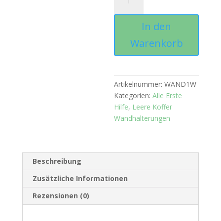
Größe
1
In den
weiß
Menge
Warenkorb
Artikelnummer:
WAND1W
Kategorien:
Alle Erste
Hilfe
,
Leere Koffer
Wandhalterungen
Beschreibung
Zusätzliche Informationen
Rezensionen (0)