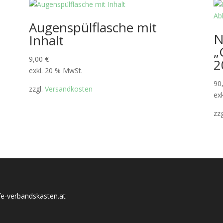
Augenspülflasche mit
N
Inhalt
„
9,00
€
2
exkl. 20 % MwSt.
90
zzgl.
Versandkosten
ex
zz
lfe-verbandskasten.at