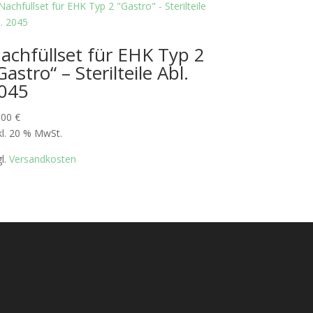
achfüllset für EHK Typ 2
Gastro“ – Sterilteile Abl.
045
,00
€
kl. 20 % MwSt.
gl.
Versandkosten