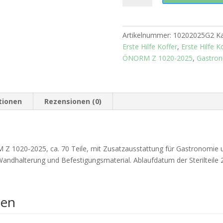
Koffer
Größe
2
Artikelnummer:
10202025G2
Ka
ÖNORM
Erste Hilfe Koffer
,
Erste Hilfe 
Z1020-
ÖNORM Z 1020-2025
,
Gastron
2025
Gastro
-
Sterilteile
tionen
Rezensionen (0)
2045
Menge
020-2025, ca. 70 Teile, mit Zusatzausstattung für Gastronomie und
 Wandhalterung und Befestigungsmaterial. Ablaufdatum der Sterilteile
nen