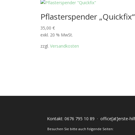
Pflasterspender „Quickfix“
35,00
€
exkl. 20 % MwSt.
zzgl.
Versandkosten
Kontakt:
0676 795 10 89
·
office[at]erste-hi
Besuchen Sie bitte auch folgende Seiten: