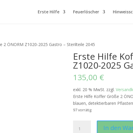
Erste Hilfe
Feuerlöscher
Hinweissc
öße 2 ÖNORM Z1020-2025 Gastro – Sterilteile 2045
Erste Hilfe K
Z1020-2025 Gas
135,00
€
exkl. 20 % MwSt.
zzgl.
Versand
Erste Hilfe Koffer Größe 2 ÖNO
blauen, detektierbaren Pflaster
97 vorrätig
Erste
In den Wa
Hilfe